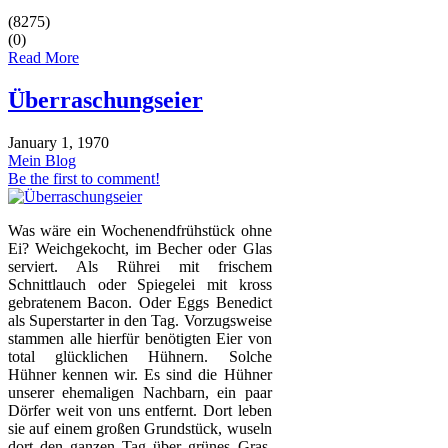
(8275)
(0)
Read More
Überraschungseier
January 1, 1970
Mein Blog
Be the first to comment!
Was wäre ein Wochenendfrühstück ohne
Ei? Weichgekocht, im Becher oder Glas
serviert. Als Rührei mit frischem
Schnittlauch oder Spiegelei mit kross
gebratenem Bacon. Oder Eggs Benedict
als Superstarter in den Tag. Vorzugsweise
stammen alle hierfür benötigten Eier von
total glücklichen Hühnern. Solche
Hühner kennen wir. Es sind die Hühner
unserer ehemaligen Nachbarn, ein paar
Dörfer weit von uns entfernt. Dort leben
sie auf einem großen Grundstück, wuseln
dort den ganzen Tag über grünes Gras,