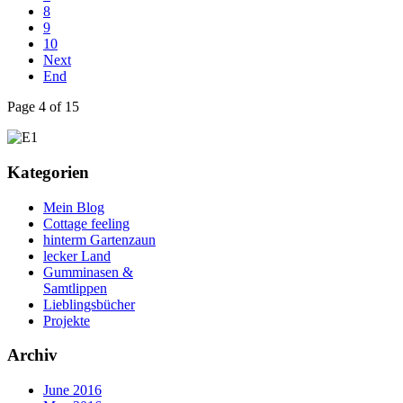
8
9
10
Next
End
Page 4 of 15
Kategorien
Mein Blog
Cottage feeling
hinterm Gartenzaun
lecker Land
Gumminasen &
Samtlippen
Lieblingsbücher
Projekte
Archiv
June 2016