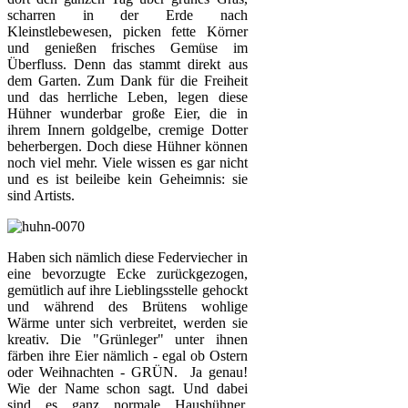
scharren in der Erde nach
Kleinstlebewesen, picken fette Körner
und genießen frisches Gemüse im
Überfluss. Denn das stammt direkt aus
dem Garten. Zum Dank für die Freiheit
und das herrliche Leben, legen diese
Hühner wunderbar große Eier, die in
ihrem Innern goldgelbe, cremige Dotter
beherbergen. Doch diese Hühner können
noch viel mehr. Viele wissen es gar nicht
und es ist beileibe kein Geheimnis: sie
sind Artists.
Haben sich nämlich diese Federviecher in
eine bevorzugte Ecke zurückgezogen,
gemütlich auf ihre Lieblingsstelle gehockt
und während des Brütens wohlige
Wärme unter sich verbreitet, werden sie
kreativ. Die "Grünleger" unter ihnen
färben ihre Eier nämlich - egal ob Ostern
oder Weihnachten - GRÜN. Ja genau!
Wie der Name schon sagt. Und dabei
sind es ganz normale Haushühner.