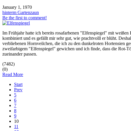
January 1, 1970
hinterm Gartenzaun
Be the first to comment!
Im Frühjahr hatte ich bereits rosafarbenen "Elfenspiegel" mit weißen
kombiniert und es gefällt mir sehr gut, wie prachtvolll er blüht. Desh
verbliebenen Hornveilchen, die ich zu den dunkelroten Hortensien gest
zweifarbigem "Elfenspiegel" gewichen und ich finde, dass die Rot-
zueinander passen.
(7482)
(0)
Read More
Start
Prev
5
6
7
8
9
10
11