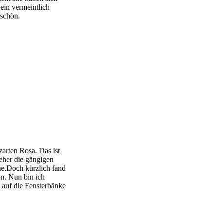
ein vermeintlich
rschön.
arten Rosa. Das ist
 eher die gängigen
ne.Doch kürzlich fand
on. Nun bin ich
 auf die Fensterbänke