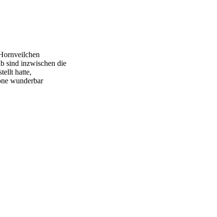
 Hornveilchen
alb sind inzwischen die
ellt hatte,
Töne wunderbar