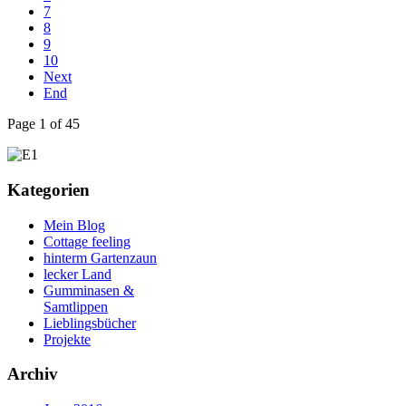
7
8
9
10
Next
End
Page 1 of 45
Kategorien
Mein Blog
Cottage feeling
hinterm Gartenzaun
lecker Land
Gumminasen &
Samtlippen
Lieblingsbücher
Projekte
Archiv