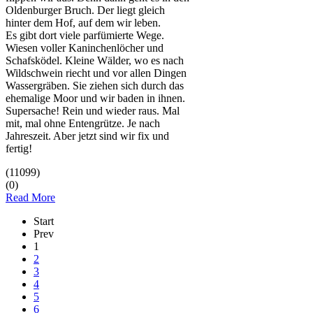
Oldenburger Bruch. Der liegt gleich
hinter dem Hof, auf dem wir leben.
Es gibt dort viele parfümierte Wege.
Wiesen voller Kaninchenlöcher und
Schafsködel. Kleine Wälder, wo es nach
Wildschwein riecht und vor allen Dingen
Wassergräben. Sie ziehen sich durch das
ehemalige Moor und wir baden in ihnen.
Supersache! Rein und wieder raus. Mal
mit, mal ohne Entengrütze. Je nach
Jahreszeit. Aber jetzt sind wir fix und
fertig!
(11099)
(0)
Read More
Start
Prev
1
2
3
4
5
6