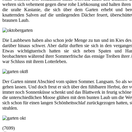
wehren sich vehement gegen diese rohe Liebkosung und halten ihren 
die uralte Kastanie, die sich über dem Garten erhebt und ber
knatternden Salven auf die umliegenden Dächer feuert, überschüttet
braunen Laub.
Die Laubbesen haben also schon jede Menge zu tun und im Kies des H
darüber hinaus schwer. Aber dafür durften sie sich in den vergang
Etwas wichtigtuerisch hatten sie sich neben Spaten und Har
beobachteten während ihrer Sommerfrische das emsige Treiben ihrer
war Schluss mit ihrem Lotterleben.
Der Garten nimmt Abschied vom späten Sommer. Langsam. So als woll
gehen lassen. Und doch freut er sich über den fühlbaren Herbst, der 
immer noch Sonnenküsse schenkt und das Blattwerk in feurig schöne 
die unterschiedlichen Moose glühen mit dem bunten Laub um die We
sich schon für einen langen Schönheitsschlaf zurückgezogen hatten, 
strahlen.
(7699)