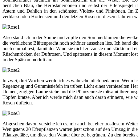
herrlichen Blau, die Herbstanemonen und selbst der Elfenspiegel 
Astern und Dahlien in den schönsten Violett- und Pinktönen. Im 
verblassenden Hortensien und den letzten Rosen in diesem Jahr ein 
Also stand ich in der Sonne und zupfte den Sommerblumen die wel
die verbliebene Blütenpracht noch schöner aussehen lies. Ich band di
noch einmal fest, damit der Wind sie nicht zerzauste und stärkte mit e
Rüschenröcken der Duftrosen. Und spätestens in diesem Moment löst
in der Spätsommerluft auf.
In zwei, drei Wochen werde ich es wahrscheinlich bedauern. Wenn i
Regenzeug und Gummistiefeln im trüben Licht eines vernieselten Her
kleinen, zugigen Laube stehe und die Pflanzenreste mitsamt ihrer aus
Töpfen kratze. Aber ich werde mich dann auch daran erinnern, wie wu
Rosen dufteten.
Abgesehen davon verstehe ich es, mir auch bei eher trostlosem Wetter
Wenigstens 20 Efeupflanzen warten jetzt schon auf den Umzug in die
Pflanzgefäße, um diese den Winter über zu begrünen. Zu den bereits 