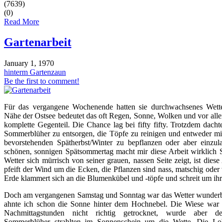
(7639)
(0)
Read More
Gartenarbeit
January 1, 1970
hinterm Gartenzaun
Be the first to comment!
Für das vergangene Wochenende hatten sie durchwachsenes Wette
Nähe der Ostsee bedeutet das oft Regen, Sonne, Wolken und vor all
komplette Gegenteil. Die Chance lag bei fifty fifty. Trotzdem dacht
Sommerblüher zu entsorgen, die Töpfe zu reinigen und entweder m
bevorstehenden Spätherbst/Winter zu bepflanzen oder aber einzu
schönen, sonnigen Spätsommertag macht mir diese Arbeit wirklich 
Wetter sich mürrisch von seiner grauen, nassen Seite zeigt, ist diese
pfeift der Wind um die Ecken, die Pflanzen sind nass, matschig oder 
Erde klammert sich an die Blumenkübel und -töpfe und schreit um ih
Doch am vergangenen Samstag und Sonntag war das Wetter wunder
ahnte ich schon die Sonne hinter dem Hochnebel. Die Wiese war n
Nachmittagstunden nicht richtig getrocknet, wurde aber 
Sommerblüher strahlten im Sonnenschein um die Wette. Die Lo