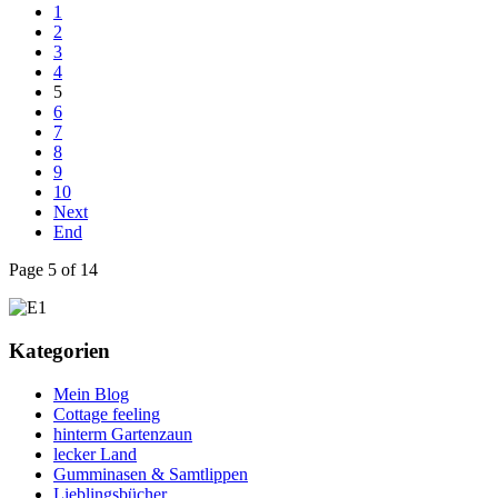
1
2
3
4
5
6
7
8
9
10
Next
End
Page 5 of 14
Kategorien
Mein Blog
Cottage feeling
hinterm Gartenzaun
lecker Land
Gumminasen & Samtlippen
Lieblingsbücher