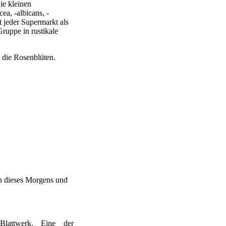
ie kleinen
a, -albicans, -
t jeder Supermarkt als
Gruppe in rustikale
n die Rosenblüten.
len dieses Morgens und
Blattwerk. Eine der