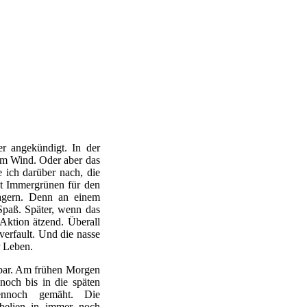
r angekündigt. In der
em Wind. Oder aber das
e ich darüber nach, die
it Immergrünen für den
lagern. Denn an einem
Spaß. Später, wenn das
 Aktion ätzend. Überall
verfault. Und die nasse
r Leben.
bar. Am frühen Morgen
och bis in die späten
dennoch gemäht. Die
belien in immer noch