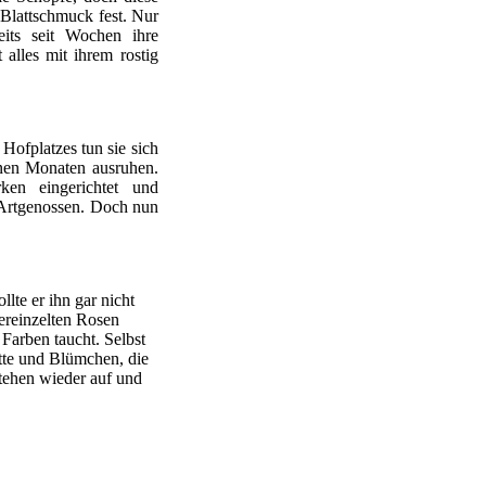
Blattschmuck fest. Nur
eits seit Wochen ihre
 alles mit ihrem rostig
ofplatzes tun sie sich
enen Monaten ausruhen.
ken eingerichtet und
 Artgenossen. Doch nun
te er ihn gar nicht
vereinzelten Rosen
Farben taucht. Selbst
tte und Blümchen, die
stehen wieder auf und