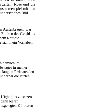
in zartem Rosé und die
Zusammenspiel mit den
wunderschönes Bild.
ken Augenbrauen, was
e Ranken des Geisblatts
inem Reif die
e sich mein Vorhaben
ch nämlich im
bsttages in meiner
gelaugten Erde aus den
nderbar die letzten
 Highlights zu setzen.
 dann leeren
ausgelegten Kürbissen